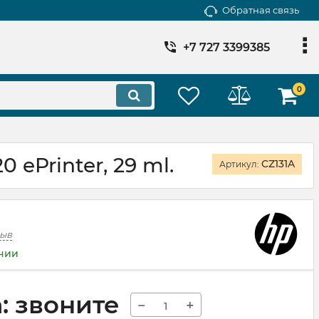
Обратная связь
+7 727 3399385
0
 ePrinter, 29 ml.
CZ131A
Артикул:
зыв
ичии
: звоните
−
+