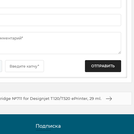
омментарий*
Введите капчу*
idge №711 for Designjet T120/T520 ePrinter, 29 ml.
Подписка