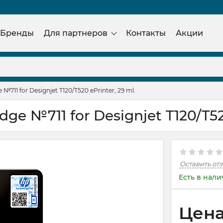
Бренды
Для партнеров
Контакты
Акции
№711 for Designjet T120/T520 ePrinter, 29 ml.
ge №711 for Designjet T120/T520
Оставить от
Есть в нал
Цена